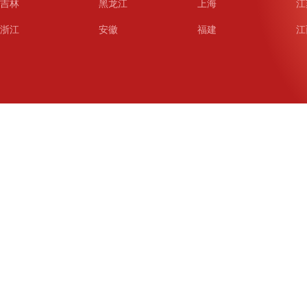
吉林
黑龙江
上海
江
浙江
安徽
福建
江
山东
河南
湖北
湖
广东
广西
海南
重
四川
贵州
云南
西
陕西
甘肃
青海
宁
新疆
新疆兵团
铁道
广
武汉
哈尔滨
沈阳
成
南京
西安
长春
济
杭州
大连
青岛
深
厦门
宁波