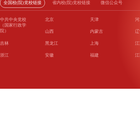
全国校(院)党校链接
省内校(院)党校链接
微信公众号
中共中央党校
北京
天津
河
（国家行政学
院）
山西
内蒙古
辽
吉林
黑龙江
上海
江
浙江
安徽
福建
江
山东
河南
湖北
湖
广东
广西
海南
重
四川
贵州
云南
西
陕西
甘肃
青海
宁
新疆
新疆兵团
铁道
广
武汉
哈尔滨
沈阳
成
南京
西安
长春
济