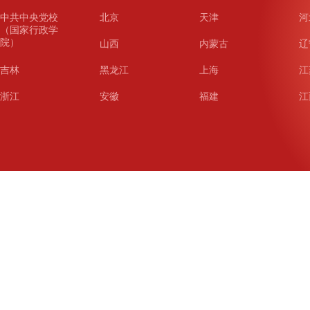
中共中央党校
北京
天津
河
（国家行政学
院）
山西
内蒙古
辽
吉林
黑龙江
上海
江
浙江
安徽
福建
江
山东
河南
湖北
湖
广东
广西
海南
重
四川
贵州
云南
西
陕西
甘肃
青海
宁
新疆
新疆兵团
铁道
广
武汉
哈尔滨
沈阳
成
南京
西安
长春
济
杭州
大连
青岛
深