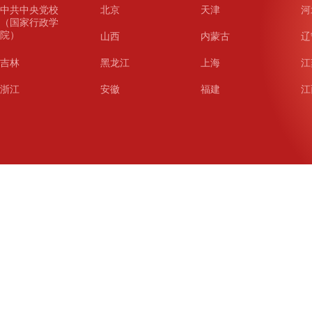
中共中央党校
北京
天津
河
（国家行政学
院）
山西
内蒙古
辽
吉林
黑龙江
上海
江
浙江
安徽
福建
江
山东
河南
湖北
湖
广东
广西
海南
重
四川
贵州
云南
西
陕西
甘肃
青海
宁
新疆
新疆兵团
铁道
广
武汉
哈尔滨
沈阳
成
南京
西安
长春
济
杭州
大连
青岛
深