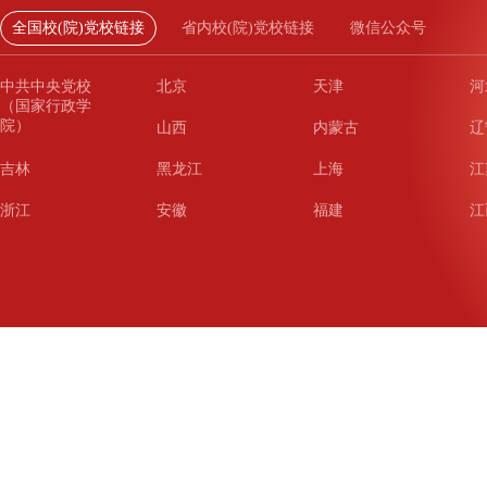
全国校(院)党校链接
省内校(院)党校链接
微信公众号
中共中央党校
北京
天津
河
（国家行政学
院）
山西
内蒙古
辽
吉林
黑龙江
上海
江
浙江
安徽
福建
江
山东
河南
湖北
湖
广东
广西
海南
重
四川
贵州
云南
西
陕西
甘肃
青海
宁
新疆
新疆兵团
铁道
广
武汉
哈尔滨
沈阳
成