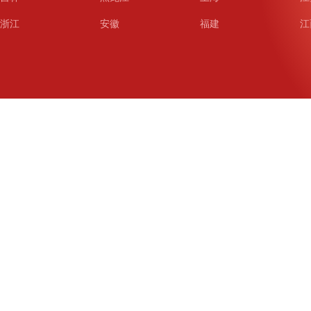
浙江
安徽
福建
江
山东
河南
湖北
湖
广东
广西
海南
重
四川
贵州
云南
西
陕西
甘肃
青海
宁
新疆
新疆兵团
铁道
广
武汉
哈尔滨
沈阳
成
南京
西安
长春
济
杭州
大连
青岛
深
厦门
宁波