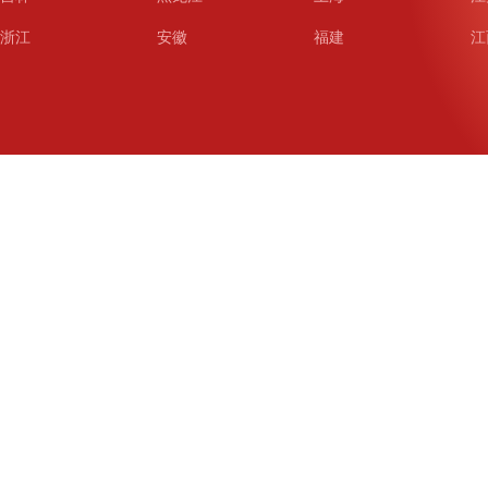
浙江
安徽
福建
江
山东
河南
湖北
湖
广东
广西
海南
重
四川
贵州
云南
西
陕西
甘肃
青海
宁
新疆
新疆兵团
铁道
广
武汉
哈尔滨
沈阳
成
南京
西安
长春
济
杭州
大连
青岛
深
厦门
宁波