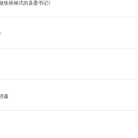
做焦裕禄式的县委书记》
行
洪森