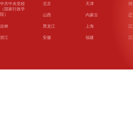
中共中央党校
北京
天津
河
（国家行政学
院）
山西
内蒙古
辽
吉林
黑龙江
上海
江
浙江
安徽
福建
江
山东
河南
湖北
湖
广东
广西
海南
重
四川
贵州
云南
西
陕西
甘肃
青海
宁
新疆
新疆兵团
铁道
广
武汉
哈尔滨
沈阳
成
南京
西安
长春
济
杭州
大连
青岛
深